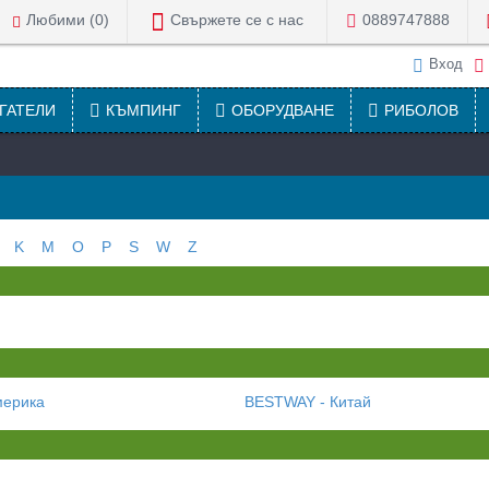
Свържете се с нас
0889747888
Любими (
0
)
Вход
ИГАТЕЛИ
КЪМПИНГ
ОБОРУДВАНЕ
РИБОЛОВ
K
M
O
P
S
W
Z
мерика
BESTWAY - Китай