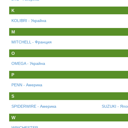
K
KOLIBRI - Украйна
M
MITCHELL - Франция
O
OMEGA - Украйна
P
PENN - Америка
S
SPIDERWIRE - Америка
SUZUKI - Япо
W
WINCHESTER