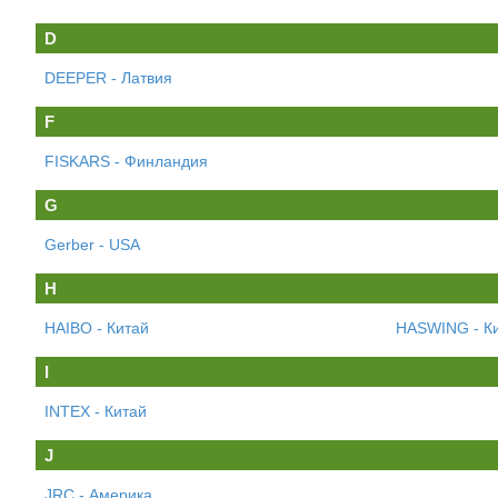
D
DEEPER - Латвия
F
FISKARS - Финландия
G
Gerber - USA
H
HAIBO - Китай
HASWING - К
I
INTEX - Китай
J
JRC - Америка