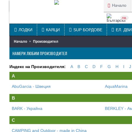
Начало
лв.
ЛОДКИ
КАЯЦИ
SUP БОРДОВЕ
ЕЛ. ДВ
Начало
Производител
НАМЕРИ ЛЮБИМ ПРОИЗВОДИТЕЛ
Индекс на Производителя:
A
B
C
D
F
G
H
I
J
A
AbuGarcia - Швеция
AquaMarina
B
BARK - Украйна
BERKLEY - А
C
CAMPING and Outdoor - made in China