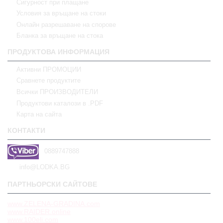
Сигурност при плащане
Условия за връщане на стоки
Онлайн разрешаване на спорове
Бланка за връщане на стока
ПРОДУКТОВА ИНФОРМАЦИЯ
Активни ПРОМОЦИИ
Сравнете продуктите
Всички ПРОИЗВОДИТЕЛИ
Продуктови каталози в .PDF
Карта на сайта
КОНТАКТИ
0889747888
info@LODKA.BG
ПАРТНЬОРСКИ САЙТОВЕ
www.ZELENA-GRADINA.com
www.RAIDER.online
www.100eli.com