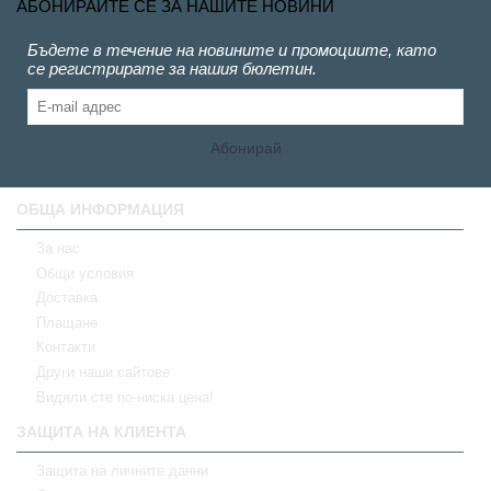
АБОНИРАЙТЕ СЕ ЗА НАШИТЕ НОВИНИ
Бъдете в течение на новините и промоциите, като
се регистрирате за нашия бюлетин.
Абонирай
ОБЩА ИНФОРМАЦИЯ
За нас
Общи условия
Доставка
Плащане
Контакти
Други наши сайтове
Видяли сте по-ниска цена!
ЗАЩИТА НА КЛИЕНТА
Защита на личните данни