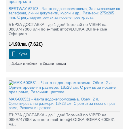
BESTWAY 62103 - Чанта водонепромокаема, За съхранение на
телефони, лични документи, кърпи и др., Размери: 275x205
mm, С регулируем ремък за носене през кръста
БЪРЗА ДОСТАВКА - до 1 ден!Поръчай по VIBER на
0889747888 или по e-mail: info@LODKA.BGНие сме
Официал..
14.90лв.
(7.62€)
Купи
Добави в любими
Сравни продукт
MAX-600531 - Чанта водонепромокаема, Обем: 2 л,
Ориентировъчни размери: 18х28 см, С ремък за носене през
рамо, Различни цветове
БЪРЗА ДОСТАВКА - до 1 ден!Поръчай по VIBER на
0889747888 или по e-mail: info@LODKA.BGMAX-600531 -
Ча..