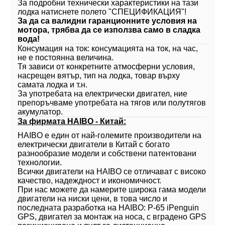
За подробни технически характеристики на тази
лодка натиснете полето "СПЕЦИФИКАЦИЯ"!
За да са валидни гаранционните условия на
мотора, трябва да се използва само в сладка
вода!
Консумация на ток: консумацията на ток, на час,
не е постоянна величина.
Тя зависи от конкретните атмосферни условия,
насрещен вятър, тип на лодка, товар върху
самата лодка и т.н.
За употребата на електрически двигател, ние
препоръчваме употребата на тягов или полутягов
акумулатор.
За фирмата HAIBO - Китай:
HAIBO е един от най-големите производители на
електрически двигатели в Китай с богато
разнообразие модели и собствени патентовани
технологии.
Всички двигатели на HAIBO се отличават с високо
качество, надеждност и икономичност.
При нас можете да намерите широка гама модели
двигатели на ниски цени, в това число и
последната разработка на HAIBO: P-65 iPenguin
GPS, двигател за монтаж на носа, с вградено GPS