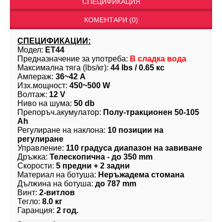
СПЕЦИФИКАЦИЯ
КОМЕНТАРИ (0)
СПЕЦИФИКАЦИИ:
Модел:
ET44
Предназначение за употреба:
В сладка вода
Максимална тяга (lbs/кг):
44 lbs / 0.65 кс
Ампераж:
36~42 А
Изх.мощност:
450~500 W
Волтаж:
12 V
Ниво на шума:
50 db
Препоръч.акумулатор:
Полу-тракционeн 50-105
Ah
Регулиране на наклона:
10 позиции на
регулиране
Управление:
110 градуса диапазон на завиване
Дръжка:
Телескопична - до 350 mm
Скорости:
5 предни + 2 задни
Материал на ботуша:
Неръжадема стомана
Дължина на ботуша:
до 787 mm
Винт:
2-витлов
Тегло:
8.0 кг
Гаранция:
2 год.