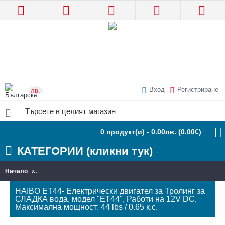
Вход
Регистриране
лв.
0 продукт(и) - 0.00лв.
(0.00€)
КАТЕГОРИИ (кликни тук)
Начало
HAIBO ET44- Електрически двигател за Тролинг за СЛАДКА вода
HAIBO ET44- Електрически двигател за Тролинг за
СЛАДКА вода, модел "ET44", Работи на 12V DC,
Максимална мощност: 44 lbs / 0.65 к.с.