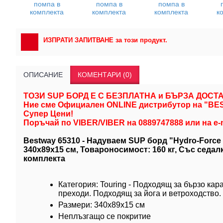
ИЗПРАТИ ЗАПИТВАНЕ за този продукт.
ОПИСАНИЕ
КОМЕНТАРИ (0)
ТОЗИ SUP БОРД Е С БЕЗПЛАТНА и БЪРЗА ДОСТАВК
Ние сме Официален ONLINE дистрибутор на "BE
Супер Цени!
Поръчай по VIBER/VIBER на 0889747888 или на e-m
Bestway 65310 - Надуваем SUP борд "Hydro-Force 
340x89x15 см, Товароносимост: 160 кг, Със седалк
комплекта
Категория: Touring - Подходящ за бързо кар
преходи. Подходящ за йога и ветроходство.
Размери: 340x89x15 см
Неплъзгащо се покритие