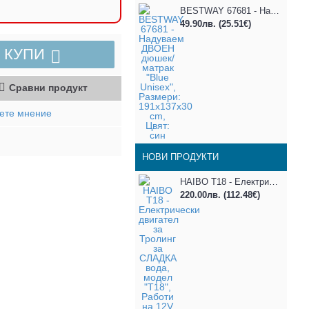
BESTWAY 67681 - Надуваем ДВОЕН дюшек/матрак "Blue Unisex", Размери: 191x137x30 cm, Цвят: син
49.90лв.
(25.51€)
КУПИ
Сравни продукт
ете мнение
НОВИ ПРОДУКТИ
HAIBO T18 - Електрически двигател за Тролинг за СЛАДКА вода, модел "T18", Работи на 12V DC, Максимална мощност: 18 lbs / 0.24 к.с.
220.00лв.
(112.48€)