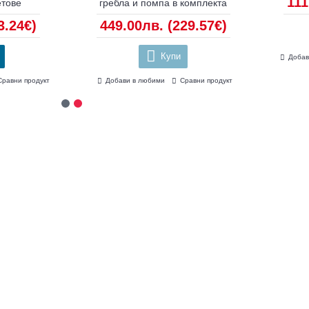
черно
34.00лв.
(17.38€)
126.00лв.
(64.42€)
Купи
Купи
Добави в любими
Сравни проду
Добави в любими
Сравни продукт