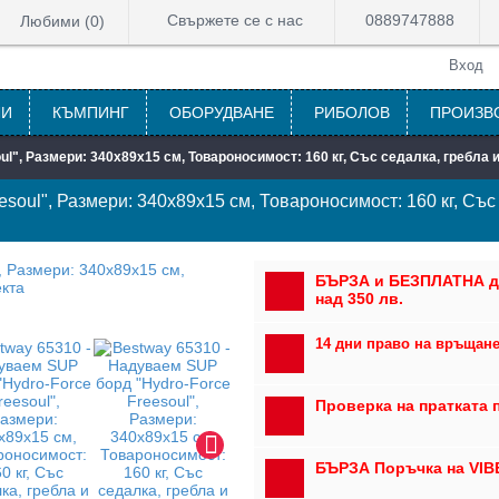
Свържете се с нас
0889747888
Любими (
0
)
Вход
ЛИ
КЪМПИНГ
ОБОРУДВАНЕ
РИБОЛОВ
ПРОИЗВ
l", Размери: 340x89x15 см, Товароносимост: 160 кг, Със седалка, гребла 
soul", Размери: 340x89x15 см, Товароносимост: 160 кг, Със 
БЪРЗА и БЕЗПЛАТНА д
над 350 лв.
14 дни право на връщане 
Проверка на пратката 
БЪРЗА Поръчка на VIB