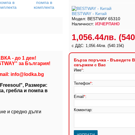
BESTWAY - Китай
Модел:
BESTWAY 65310
Наличност:
ИЗЧЕРПАНО
1,056.44лв.
(540
с ДДС: 1,056.44лв.
(540.15€)
А - до 1 ден!
Бърза поръчка - Въведете В
STWAY" за България!
свържем с Вас
Име
*
:
ail: info@lodka.bg
Телефон
*
:
Freesoul", Размери:
а, гребла и помпа в
Email
*
:
Коментар:
ане и средно дълги