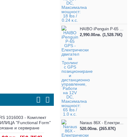
HAIBO iPenguin P-65 GPS - Електрически двигател за Тролинг с GPS позициониране и дистанционно управление, Работи на 12V DC, Максимална мощност: 65 lbs / 1.0 к.с.
2,990.00лв.
(1,528.76€)
йн
BESTWAY 62097 - Електрическа
MAX-600532
на:
помпа за надуваем матрак,
водонепромокаема
Naraus 86X - Електрически двигател за Тролинг, модел "Naraus 86X", Работи на 24V DC, Максимална мощност: 86 lbs / 1.27 к.с.
Работи на 12V
Ориентировъчни р
520.00лв.
(265.87€)
см, С ремък за но