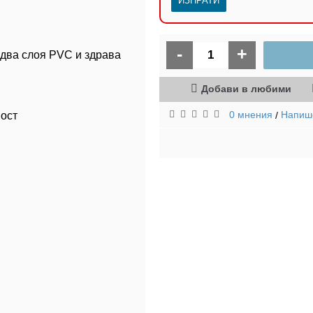
-
+
 два слоя PVC и здрава
Добави в любими
0 мнения
Напиш
вост
/