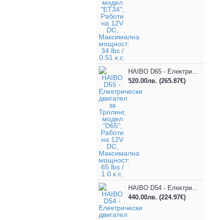
HAIBO D65 - Електрически двигател за Тролинг, модел "D65", Работи на 12V DC, Максимална мощност: 65 lbs / 1.0 к.с.
520.00лв.
(265.87€)
HAIBO D54 - Електрически двигател за Тролинг, модел "D54", Работи на 12V DC, Максимална мощност: 54 lbs / 0.80 к.с.
440.00лв.
(224.97€)