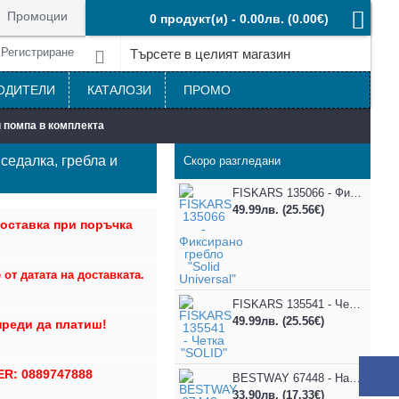
Промоции
0 продукт(и) - 0.00лв.
(0.00€)
Регистриране
ОДИТЕЛИ
КАТАЛОЗИ
ПРОМО
и помпа в комплекта
седалка, гребла и
Скоро разгледани
FISKARS 135066 - Фиксирано гребло "Solid Universal"
49.99лв.
(25.56€)
оставка при поръчка
от датата на доставката.
FISKARS 135541 - Четка "SOLID"
49.99лв.
(25.56€)
преди да платиш!
ER: 0889747888
BESTWAY 67448 - Надуваем ДВОЕН дюшек/матрак, Размери: 191x137x22 cm, Цвят: зелен
33.90лв.
(17.33€)