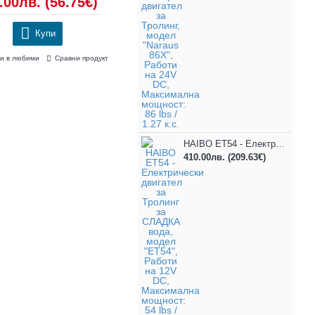
24.90лв.
(12.73€)
Различни 
25.90лв.
Купи
Ку
Добави в любими
Сравни продукт
кт
Добави в любими
HAIBO ET54 - Електрически двигател за Тролинг за СЛАДКА вода, модел "ET54", Работи на 12V DC, Максимална мощност: 54 lbs / 0.80 к.с.
410.00лв.
(209.63€)