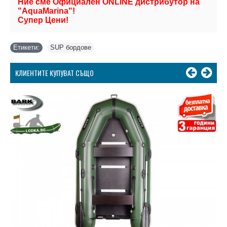
Ние сме Официален ONLINE дистрибутор на
"AquaMarina"!
Супер Цени!
Етикети:
SUP бордове
КЛИЕНТИТЕ КУПУВАТ СЪЩО