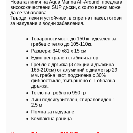
Новата линия на Aqua Marina All-Around, предлага
висококачествени SUP дъски, с които всеки може
да се забавлява.
Твърди, леки и устойчиви, в спретнат пакет, готови
за надуване и водни забавления.
Товароносимост: до 150 кг, идеален за
гребец с тегло до 105-110кг.
Размери: 340 х81 х 15 см
Един централен стабилизатор
Гребло с дръжка (3 секции и дължина
165-210см) от алуминий с диаметър 29
мм. гребна част, подсилена с 30%
фибростъкло, зъвършено с Т-образна
дръжка.
Тегло на греблото 950 гр
Лиш подсигурителен, спираловиден 1-
2.5 м
Помпа за надуване
Компактна раница