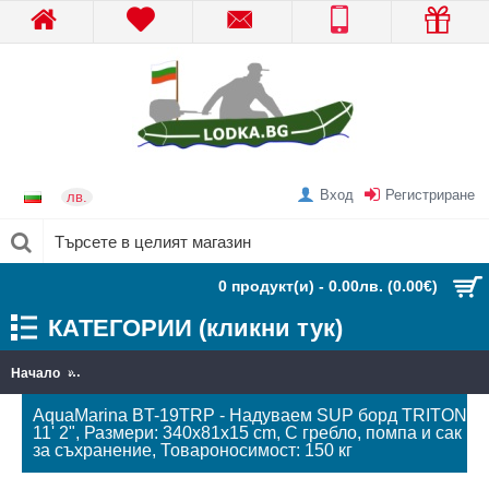
Вход
Регистриране
лв.
0 продукт(и) - 0.00лв.
(0.00€)
КАТЕГОРИИ (кликни тук)
Начало
AquaMarina BT-19TRP - Надуваем SUP борд TRITON 11' 2", Разм
AquaMarina BT-19TRP - Надуваем SUP борд TRITON
11' 2", Размери: 340х81х15 cm, С гребло, помпа и сак
за съхранение, Товароносимост: 150 кг