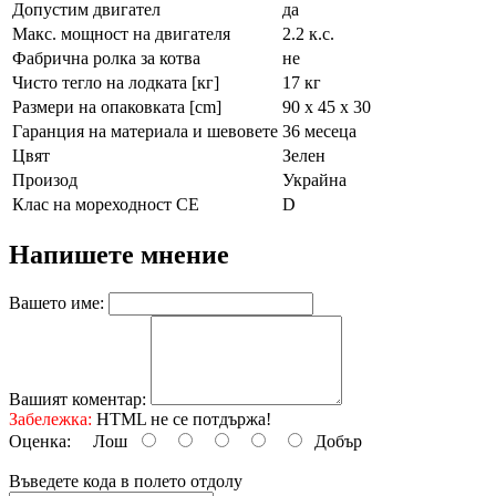
Допустим двигател
да
Макс. мощност на двигателя
2.2 к.с.
Фабрична ролка за котва
не
Чисто тегло на лодката [кг]
17 кг
Размери на опаковката [cm]
90 x 45 x 30
Гаранция на материала и шевовете
36 месеца
Цвят
Зелен
Произод
Украйна
Клас на мореходност СЕ
D
Напишете мнение
Вашето име:
Вашият коментар:
Забележка:
HTML не се потдържа!
Оценка:
Лош
Добър
Въведете кода в полето отдолу