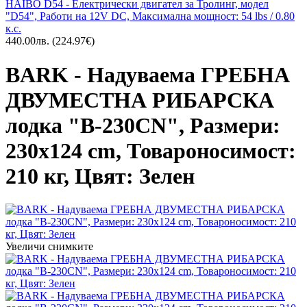
HAIBO D54 - Електрически двигател за Тролинг, модел
"D54", Работи на 12V DC, Максимална мощност: 54 lbs / 0.80
к.с.
440.00лв.
(224.97€)
BARK - Надуваема ГРЕБНА
ДВУМЕСТНА РИБАРСКА
лодка "B-230CN", Размери:
230x124 cm, Товароносимост:
210 кг, Цвят: Зелен
Увеличи снимките