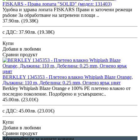
FISKARS - Права лопата "SOLID" (модел: 131403)
Удобна и здрава лопата FISKARS Прави и заточени режещи
ръбове За обработване на затревени площи ..
37.90лв.
(19.38€)
с ДДС: 37.90лв.
(19.38€)
Купи
Добави в любими
Сравни продукт
BERKLEY 1345353 - Плетено влакно Whiplash Blaze Orange,
Дължина: 110 m, Дебелина: 0.25 mm, Огнено ярък цвят
Berkley Whiplash Blaze Orange е 100% PE плетено влакно от
последно поколение. Подобрено и усъвършенс..
45.00лв.
(23.01€)
с ДДС: 45.00лв.
(23.01€)
Купи
Добави в любими
Сравни продукт
Абонирайте се за нашите новини