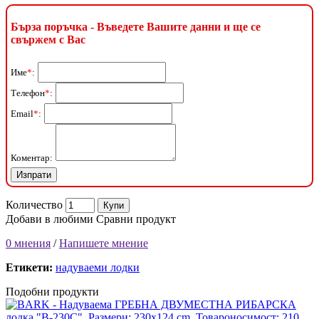
Бърза поръчка - Въведете Вашите данни и ще се
свържем с Вас
Име
*
:
Телефон
*
:
Email
*
:
Коментар:
Количество
Купи
Добави в любими
Сравни продукт
0 мнения
/
Напишете мнение
Етикети:
надуваеми лодки
Подобни продукти