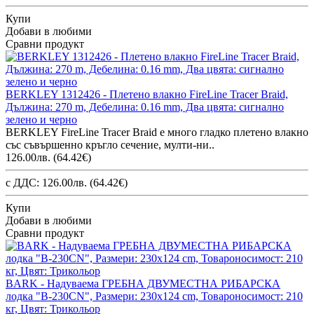
Купи
Добави в любими
Сравни продукт
BERKLEY 1312426 - Плетено влакно FireLine Tracer Braid,
Дължина: 270 m, Дебелина: 0.16 mm, Два цвята: сигнално
зелено и черно
BERKLEY FireLine Tracer Braid е много гладко плетено влакно
със съвършенно кръгло сечение, мулти-ни..
126.00лв.
(64.42€)
с ДДС: 126.00лв.
(64.42€)
Купи
Добави в любими
Сравни продукт
BARK - Надуваема ГРЕБНА ДВУМЕСТНА РИБАРСКА
лодка "B-230CN", Размери: 230x124 cm, Товароносимост: 210
кг, Цвят: Трикольор