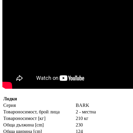
Лодки
Серия
BARK
Товароносимост, брой лица
2 - местна
Товароносимост [кг]
210 кг
Обща дължина [cm]
230
Обща ширина [cm]
124