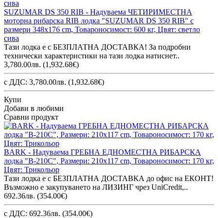
SUZUMAR DS 350 RIB - Надуваема ЧЕТИРИМЕСТНА
моторна рибарска RIB лодка "SUZUMAR DS 350 RIB" с
размери 348x176 cm, Товароносимост: 600 кг, Цвят: светло
сива
Тази лодка е с БЕЗПЛАТНА ДОСТАВКА! За подробни
технически характеристики на тази лодка натиснет..
3,780.00лв.
(1,932.68€)
с ДДС: 3,780.00лв.
(1,932.68€)
Купи
Добави в любими
Сравни продукт
BARK - Надуваема ГРЕБНА ЕДНОМЕСТНА РИБАРСКА
лодка "B-210C", Размери: 210x117 cm, Товароносимост: 170 кг,
Цвят: Трикольор
Тази лодка е с БЕЗПЛАТНА ДОСТАВКА до офис на ЕКОНТ!
Възможно е закупуването на ЛИЗИНГ чрез UniCredit,..
692.36лв.
(354.00€)
с ДДС: 692.36лв.
(354.00€)