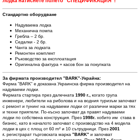
лодка натиснете полето "СПЕЦИФИКАЦИЯ"!
Стандартно оборудване
Надуваема лодка
Механична помпа
Гребла – 2 бр.
Седалки - 2 бр.
Чанта за лодката
Ремонтен комплект
Ръководство за експлоатация
Оригинална фактура + касов бон за покупката
За фирмата производител ”
BARK
”-Украйна:
Фирма ”BARK” е доказана Украинска фирма производител на
надуваеми лодки.
Фирмата стартира през далечната
1990 г.,
когато група
инженери, любители на риболова и на водния туризъм започват
с ремонт и тунинг на надуваеми лодки от различни марки за тях
и техни приятели. По-късно започват да правят надуваеми
лодки по собствена конструкция. През
1998
г.
хобито им става в
бизнес, като в началото започват с производство на 4 модела
лодки в цех с площ от 60 m² и 10 сътрудници. През
2001
г.
регистрарат търговската марка
”
BARK
”
и започват