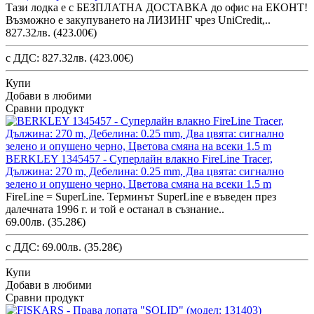
Тази лодка е с БЕЗПЛАТНА ДОСТАВКА до офис на ЕКОНТ!
Възможно е закупуването на ЛИЗИНГ чрез UniCredit,..
827.32лв.
(423.00€)
с ДДС: 827.32лв.
(423.00€)
Купи
Добави в любими
Сравни продукт
BERKLEY 1345457 - Суперлайн влакно FireLine Tracer,
Дължина: 270 m, Дебелина: 0.25 mm, Два цвята: сигнално
зелено и опушено черно, Цветова смяна на всеки 1.5 m
FireLine = SuperLine. Терминът SuperLine е въведен през
далечната 1996 г. и той е останал в съзнание..
69.00лв.
(35.28€)
с ДДС: 69.00лв.
(35.28€)
Купи
Добави в любими
Сравни продукт