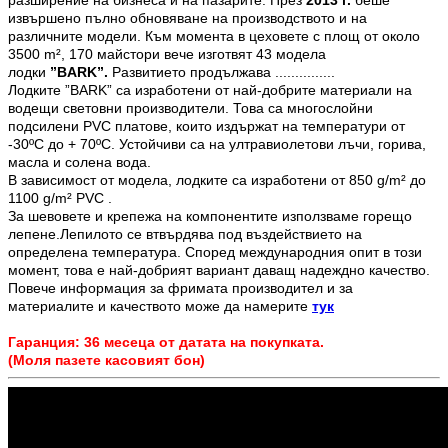
разширение на бизнеса и на пазарите. През
2013 г.
беше
извършено пълно обновяване на производството и на
различните модели. Към момента в цеховете с площ от около
3500 m², 170 майстори вече изготвят 43 модела
лодки
”
BARK
”.
Развитието продължава ...............
Лодките ”BARK” са изработени от най-добрите материали на
водещи световни производители. Това са многослойни
подсилени PVC платове, които издържат на температури от
-30ºС до + 70ºС. Устойчиви са на ултравиолетови лъчи, горива,
масла и солена вода.
В зависимост от модела, лодките са изработени от 850 g/m² до
1100 g/m² PVC .
За шевовете и крепежа на компонентите използваме горещо
лепене.Лепилото се втвърдява под въздействието на
определена температура. Според международния опит в този
момент, това е най-добрият вариант даващ надеждно качество.
Повече информация за фримата производител и за
материалите и качеството може да намерите
тук
Гаранция: 36 месеца от датата на покупката.
(Моля пазете касовият бон)