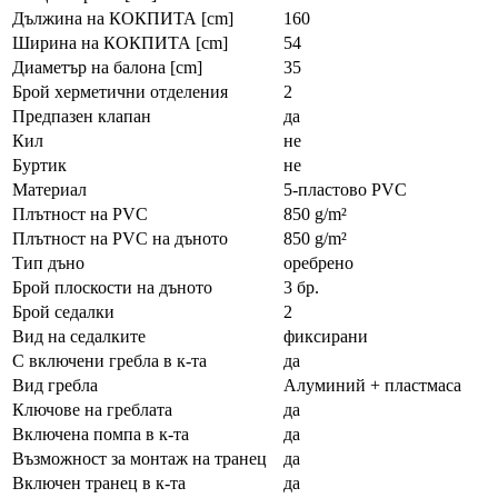
Дължина на КОКПИТА [cm]
160
Ширина на КОКПИТА [cm]
54
Диаметър на балона [cm]
35
Брой херметични отделения
2
Предпазен клапан
да
Кил
не
Буртик
не
Материал
5-пластово PVC
Плътност на PVC
850 g/m²
Плътност на PVC на дъното
850 g/m²
Тип дъно
оребрено
Брой плоскости на дъното
3 бр.
Брой седалки
2
Вид на седалките
фиксирани
С включени гребла в к-та
да
Вид гребла
Алуминий + пластмаса
Ключове на греблата
да
Включена помпа в к-та
да
Възможност за монтаж на транец
да
Включен транец в к-та
да