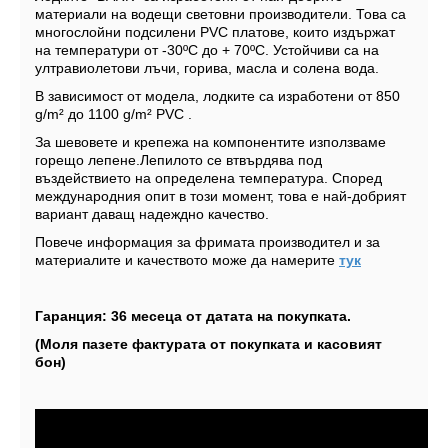
материали на водещи световни производители. Това са
многослойни подсилени PVC платове, които издържат
на температури от -30ºС до + 70ºС. Устойчиви са на
ултравиолетови лъчи, горива, масла и солена вода.
В зависимост от модела, лодките са изработени от 850
g/m² до 1100 g/m² PVC .
За шевовете и крепежа на компонентите използваме
горещо лепене.Лепилото се втвърдява под
въздействието на определена температура. Според
международния опит в този момент, това е най-добрият
вариант даващ надеждно качество.
Повече информация за фримата производител и за
материалите и качеството може да намерите
тук
Гаранция: 36 месеца от датата на покупката.
(Моля пазете фактурата от покупката и касовият
бон)