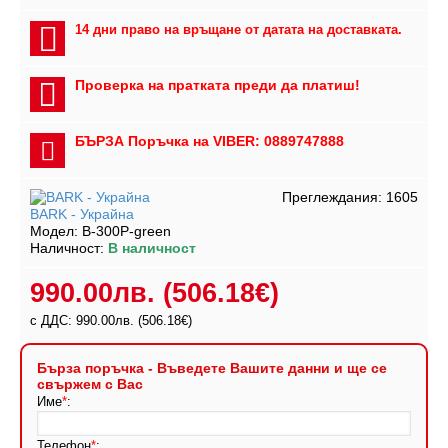
14 дни право на връщане от датата на доставката.
Проверка на пратката преди да платиш!
БЪРЗА Поръчка на VIBER: 0889747888
Преглеждания: 1605
BARK - Украйна
Модел:
B-300P-green
Наличност:
В наличност
990.00лв.
(506.18€)
с ДДС: 990.00лв.
(506.18€)
Бърза поръчка - Въведете Вашите данни и ще се
свържем с Вас
Име
*
:
Телефон
*
: