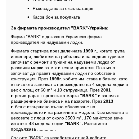
Ръководство за експлоатация
Касов бон за покупката
За фирмата производител ”
BARK
”-Украйна:
Фирма ”BARK” е доказана Украинска фирма
производител на надуваеми лодки.
Фирмата стартира през далечната
1990 г.,
когато група
инженери, любители на риболова и на водния туризъм
започват с ремонт и тунинг на надуваеми лодки от
различни марки за тях и техни приятели. По-късно
започват да правят надуваеми лодки по собствена
конструкция. През
1998
г.
хобито им става в бизнес, като
в началото започват с производство на 4 модела лодки в
цех с площ от 60 m² и 10 сътрудници. През
2001
г.
регистрарат търговската марка
”
BARK
”
и започват
разширение на бизнеса и на пазарите. През
2013
г.
беше извършено пълно обновяване на
производството и на различните модели. Към момента в
цеховете с площ от около 3500 m², 170 майстори вече
изготвят 43 модела лодки
”
BARK
”.
Развитието
продължава ...............
Лодките ”BARK” са изработени от най-добрите