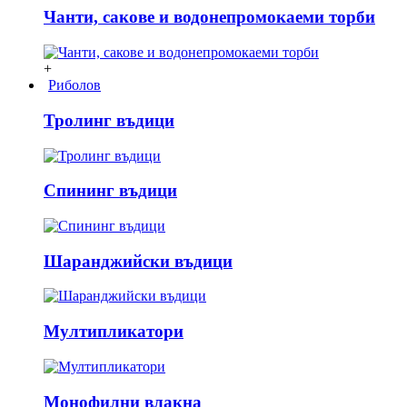
Чанти, сакове и водонепромокаеми торби
+
Риболов
Тролинг въдици
Спининг въдици
Шаранджийски въдици
Мултипликатори
Монофилни влакна