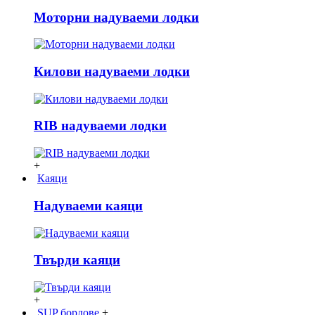
Моторни надуваеми лодки
Килови надуваеми лодки
RIB надуваеми лодки
+
Каяци
Надуваеми каяци
Твърди каяци
+
SUP бордове
+