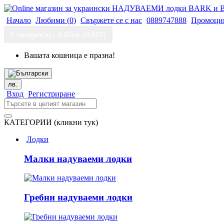
Начало
Любими (
0
)
Свържете се с нас
0889747888
Промоци
0 продукт(и) - 0.00лв.
(0.00€)
Вашата кошница е празна!
лв.
Вход
Регистриране
КАТЕГОРИИ (кликни тук)
Лодки
Малки надуваеми лодки
Гребни надуваеми лодки