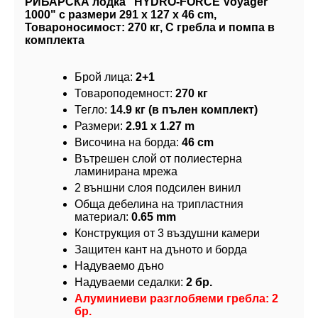
РИБАРСКА лодка "HYDRO-FORCE Voyager
1000" с размери 291 x 127 x 46 cm,
Товароносимост: 270 кг, С гребла и помпа в
комплекта
Брой лица:
2+1
Товароподемност:
270 кг
Тегло:
14.9 кг (в пълен комплект)
Размери:
2.91 x 1.27 m
Височина на борда:
46 cm
Вътрешен слой от полиестерна
ламинирана мрежа
2 външни слоя подсилен винил
Обща дебелина на трипластния
материал:
0.65 mm
Конструкция от 3 въздушни камери
Защитен кант на дъното и борда
Надуваемо дъно
Надуваеми седалки:
2 бр.
Алуминиеви разглобяеми гребла: 2
бр.