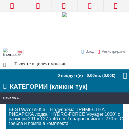
Вход
Регистриране
лв.
0 продукт(и) - 0.00лв.
(0.00€)
КАТЕГОРИИ (кликни тук)
Начало
BESTWAY 65056 – Надуваема ТРИМЕСТНА РИБАРСКА лодка "HYDRO
BESTWAY 65056 – Надуваема ТРИМЕСТНА
РИБАРСКА лодка "HYDRO-FORCE Voyager 1000" с
размери 291 x 127 x 46 cm, Товароносимост: 270 кг, С
гребла и помпа в комплекта