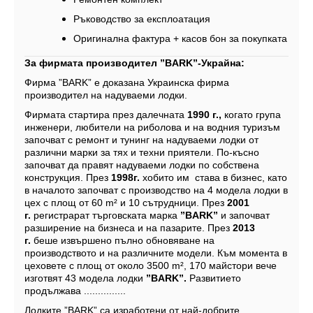
Ръководство за експлоатация
Оригинална фактура + касов бон за покупката
За фирмата производител ”
BARK
”-Украйна:
Фирма ”BARK” е доказана Украинска фирма
производител на надуваеми лодки.
Фирмата стартира през далечната
1990 г.,
когато група
инженери, любители на риболова и на водния туризъм
започват с ремонт и тунинг на надуваеми лодки от
различни марки за тях и техни приятели. По-късно
започват да правят надуваеми лодки по собствена
конструкция. През
1998
г.
хобито им става в бизнес, като
в началото започват с производство на 4 модела лодки в
цех с площ от 60 m² и 10 сътрудници. През
2001
г.
регистрарат търговската марка
”
BARK
”
и започват
разширение на бизнеса и на пазарите. През
2013
г.
беше извършено пълно обновяване на
производството и на различните модели. Към момента в
цеховете с площ от около 3500 m², 170 майстори вече
изготвят 43 модела лодки
”
BARK
”.
Развитието
продължава ...............
Лодките ”BARK” са изработени от най-добрите