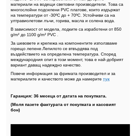
материали на водещи световни производители. Това са
многослойни подсилени PVC платове, които издържат
на температури от -30ºС до + 70ºС. Устойчиви са на
ултравиолетови лъчи, горива, масла и солена вода.
В зависимост от модела, лодките са изработени от 850
g/m² до 1100 g/m² PVC .
За шевовете и крепежа на компонентите използваме
горещо лепене.Лепилото се втвърдява под
въздействието на определена температура. Според
международния опит в този момент, това е най-добрият
вариант даващ надеждно качество.
Повече информация за фримата производител и за
материалите и качеството може да намерите
тук
Гаранция: 36 месеца от датата на покупката.
(Моля пазете фактурата от покупката и касовият
бон)