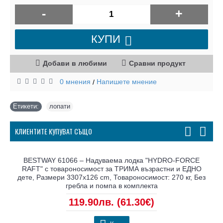
-
+
КУПИ
Добави в любими
Сравни продукт
0 мнения
Напишете мнение
/
Етикети:
лопати
КЛИЕНТИТЕ КУПУВАТ СЪЩО
BESTWAY 61066 – Надуваема лодка "HYDRO-FORCE
RAFT" с товароносимост за ТРИМА възрастни и ЕДНО
дете, Размери 3307х126 cm, Товароносимост: 270 кг, Без
гребла и помпа в комплекта
119.90лв.
(61.30€)